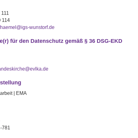
 111
0 114
thaemel@igs-wunstorf.de
te(r) für den Datenschutz gemäß § 36 DSG-EKD
landeskirche@evlka.de
stellung
arbeit | EMA
e
1-781