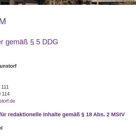
UM
ter gemäß § 5 DDG
unstorf
 111
0 114
torf.de
für redaktionelle Inhalte gemäß § 18 Abs. 2 MStV
l