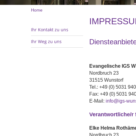
Home
IMPRESS
Ihr Kontakt zu uns
Diensteanbie
Ihr Weg zu uns
Evangelische
IGS W
Nordbruch 23
31515 Wunstorf
Tel.:
+49 (0) 5031 940
Fax:
+49 (0) 5031 94
E-Mail:
info@igs-wuns
Verantwortliche/r 
Elke Helma
Rothäme
Nordbruch 23