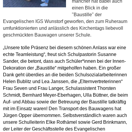
mancher hat dabei auch
einen Blick in die
"Baustille" der
Evangelischen IGS Wunstorf geworfen, den zum Ruheraum
umfunktionierten und anlässlich des Kirchentags liebevoll
geschmückten Bauwagen unserer Schule.
„Unsere tolle Präsenz bei diesem schönen Anlass war eine
echte Teamleistung“, freut sich Schulpastorin Susanne
Sander, die betont, dass auch Schüler*innen bei der Innen-
Dekoration der „Baustille“ mitgeholfen haben. Ein großer
Dank geht überdies an die beiden Schulsozialarbeiterinnen
Helen Bublitz und Lea Janssen, die „Elternvertreterinnen“
Frau Seven und Frau Langer, Schulassistent Thorsten
Schmidt, Bernhard Meyer-Eberhagen, Ulla Büttner, die beim
Auf- und Abbau sowie der Betreuung der Baustille tatkräftig
mit im Einsatz waren! Den Transport des Bauwagens hat
Jürgen Opper übernommen.
Selbstverständlich waren auch
unsere Schulleiterin Elke Rothämel sowie Gerd Brinkmann,
der Leiter der Geschäftsstelle des Evangelischen