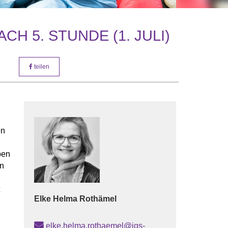
H 5. STUNDE (1. JULI)
teilen
en
ben
en
t
Elke Helma
Rothämel
elke.helma.rothaemel@igs-