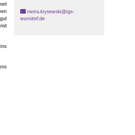
eit
ven
mona.krysewski@igs-
gut
wunstorf.de
mit
ins
ens