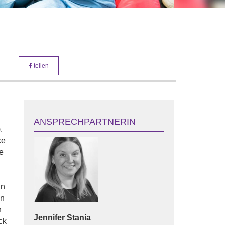
teilen
ANSPRECHPARTNERIN
.
ke
e
in
en
n
Jennifer
Stania
ck