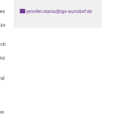
 es
jennifer.stania@igs-wunstorf.de
 zu
rch
enz
nd
en