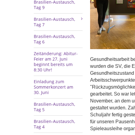
Brasilien-Austausch,
Tag 9
Brasilien-Austausch,
Tag 7
Brasilien-Austausch,
Tag 6
Zeitänderung: Abitur-
Feier am 27. Juni
Gesundheitsarbeit be
beginnt bereits um
wurden die SV, die E
8:30 Uhr!
Gesundheitszustand 
Arbeitsschwerpunkte
Einladung zum
Sommerkonzert am
"Rückzugsmöglichkeit
30. Juni
gearbeitet. So war l
November, an dem un
Brasilien-Austausch,
gestaltet wurden. Za
Tag 5
Schuljahr fertig gest
Brasilien-Austausch,
für unseren Pausenh
Tag 4
Spieleausleihe organi