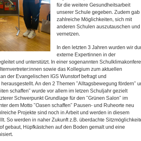
für die weitere Gesundheitsarbeit
unserer Schule gegeben. Zudem gab
zahlreiche Möglichkeiten, sich mit
anderen Schulen auszutauschen und
vernetzen.
In den letzten 3 Jahren wurden wir du
externe Expertinnen in der
gleitet und unterstützt. In einer sogenannten Schulklimakonfer
lternvertreter:innen sowie das Kollegium zum aktuellen
an der Evangelischen IGS Wunstorf befragt und
 herausgestellt. An den 2 Themen "Alltagsbewegung fördern" u
en schaffen" wurde vor allem im letzen Schuljahr gezielt
etzterer Schwerpunkt Grundlage für den "Grünen Salon" im
ter dem Motto "Oasen schaffen" Pausen- und Ruheorte neu
hlreiche Projekte sind noch in Arbeit und werden in diesem
ellt. So werden in naher Zukunft z.B. überdachte Sitzmöglichkeit
of gebaut, Hüpfkästchen auf den Boden gemalt und eine
siert.