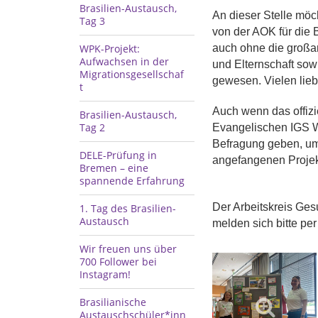
Brasilien-Austausch,
An dieser Stelle möc
Tag 3
von der AOK für die
WPK-Projekt:
auch ohne die großar
Aufwachsen in der
und Elternschaft sow
Migrationsgesellschaf
gewesen. Vielen lieb
t
Auch wenn das offizi
Brasilien-Austausch,
Tag 2
Evangelischen IGS Wu
Befragung geben, um
DELE-Prüfung in
angefangenen Projek
Bremen – eine
spannende Erfahrung
Der Arbeitskreis Gesu
1.⁠ ⁠Tag des Brasilien-
Austausch
melden sich bitte per
Wir freuen uns über
700 Follower bei
Instagram!
Brasilianische
Austauschschüler*inn