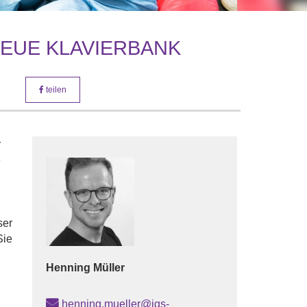
NEUE KLAVIERBANK
teilen
r
e
ser
Sie
Henning
Müller
henning.mueller@igs-